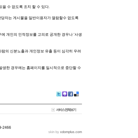
을 수 없도록 조치 할 수 있다.
 담당자는 게시물을 일반이용자가 열람할수 없도록
우에 개인의 인적정보를 고의로 공개한 경우나 ‘사생
 사람의 신분노출과 개인정보 유출 등이 심각히 우려
가 발생한 경우에는 홈페이지를 일시적으로 중단할 수
Tw
M
Fa
De
itte
e2
ce
lici
r
da
bo
ou
서비스 전체보기
y
ok
s
-2466
skin by
xdomplus.com