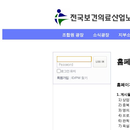
조합원 광장
소식광장
지부
홈페
로그인 유지
회원가입
ID/PW 찾기
홈페이
1. 게시
1) 상
2) 중
3) 명
4) 프
6) 판독
7) 욕설