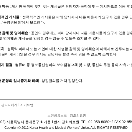
물 이동
: 게시판 목적에 맞지 않는 게시물은 담당자가 목적에 맞는 게시판으로 이동 후 읽
력적인 게시물 :
성폭력적인 게시물은 피해 당사자나 다른 이용자의 요구가 있을 경우
, ‘운영위원회’에서 보고한다.
활 침해 및 명예훼손
: 공인의 경우에도 피해 당사자나 다른 이용자들의 요구가 있을 경
 및 명예훼손 게시물로 인정한 경우 읽을 수 없도록 조치할 수 있다.
조치
: 성폭력 피해자 또는 개인에 대한 사생활 침해 및 명예훼손의 피해자로 간주되는
시물이 게시되었을 경우 게시판 담당자는 발견 즉시 읽을 수 없도록 조치한다.
이지 점검
: 컴퓨터 등 정보통신설비의 보수점검교체 및 고장, 통신의 두절 등의 사유
시판 운영의 일시중지와 폐쇄
: 상집결의를 거쳐 집행한다.
관리자에게
사이트맵
보건의료노조
경희의료원
-702) 서울특별시 동대문구 회기동 1번지 경희의료원 TEL 02-958-8080~2 FAX 02-959
Copyright© 2012 Korea Health and Medical Workers' Union. ALL RIGHTS RESERVED