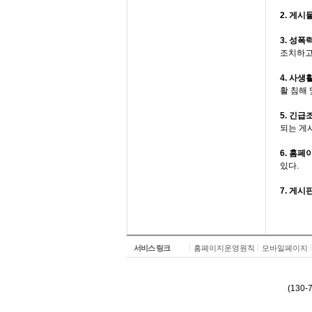
2. 게시
3. 성폭
조치하고
4. 사생
활 침해
5. 긴급
되는 게
6. 홈페
있다.
7. 게
서비스 링크
홈페이지운영원칙
모바일페이지
(130