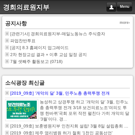
경희의료원지부
Menu
공지사항
more
[관련기사] 경희의료원지부-매일노동뉴스 주식증자
파업찬반투표
[공지] 8.3 홈페이지 업그레이드
2차 현장교섭 결과 + 이후 교섭 일정 공지
7월 셋째주 활동보고 (0718)
소식광장 최신글
[2019_09호] ‘개악의 달’ 3월, 민주노총 총력투쟁 전개
농성하고 상경투쟁 하고 ‘개악의 달’ 3월, 민주노
총 총력투쟁 전개 3/18 보건의료노조‘여의도 투
쟁 한바퀴’국회 포위 작전 펼친다 가히 개악의 달
‘3월’이다. 경...
[2019_09호] 보훈병원지부 인천지회 설립! 3월 8일 설립총회 개최
[2019_09호] 제주 영리병원 허가 철회 ‘1천인 공동선언’