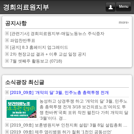
경희의료원지부
Menu
공지사항
more
[관련기사] 경희의료원지부-매일노동뉴스 주식증자
파업찬반투표
[공지] 8.3 홈페이지 업그레이드
2차 현장교섭 결과 + 이후 교섭 일정 공지
7월 셋째주 활동보고 (0718)
소식광장 최신글
[2019_09호] ‘개악의 달’ 3월, 민주노총 총력투쟁 전개
농성하고 상경투쟁 하고 ‘개악의 달’ 3월, 민주노
총 총력투쟁 전개 3/18 보건의료노조‘여의도 투
쟁 한바퀴’국회 포위 작전 펼친다 가히 개악의 달
‘3월’이다. 경...
[2019_09호] 보훈병원지부 인천지회 설립! 3월 8일 설립총회 개최
[2019_09호] 제주 영리병원 허가 철회 ‘1천인 공동선언’