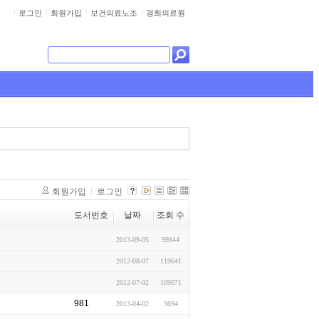
로그인
회원가입
보건의료노조
경희의료원
회원가입
로그인
도서번호
날짜
조회 수
2013-09-05
99844
2012-08-07
119641
2012-07-02
109071
981
2013-04-02
3694