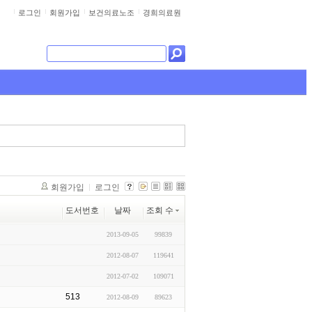
로그인
회원가입
보건의료노조
경희의료원
회원가입
로그인
도서번호
날짜
조회 수
2013-09-05
99839
2012-08-07
119641
2012-07-02
109071
513
2012-08-09
89623