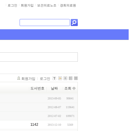
로그인
회원가입
보건의료노조
경희의료원
회원가입
로그인
도서번호
날짜
조회 수
2013-09-05
99841
2012-08-07
119641
2012-07-02
109071
1142
2013-12-10
5569