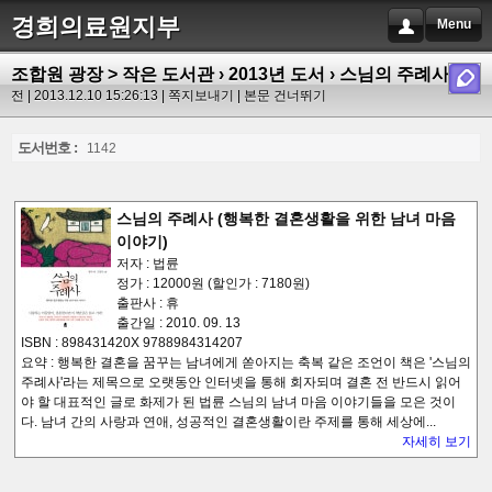
경희의료원지부
Menu
조합원 광장 > 작은 도서관
›
2013년 도서
› 스님의 주례사
선
전 | 2013.12.10 15:26:13 |
쪽지보내기
|
본문 건너뛰기
도서번호 :
1142
스님의 주례사 (행복한 결혼생활을 위한 남녀 마음
이야기)
저자 : 법륜
정가 : 12000원 (할인가 : 7180원)
출판사 : 휴
출간일 : 2010. 09. 13
ISBN : 898431420X 9788984314207
요약 : 행복한 결혼을 꿈꾸는 남녀에게 쏟아지는 축복 같은 조언이 책은 '스님의
주례사'라는 제목으로 오랫동안 인터넷을 통해 회자되며 결혼 전 반드시 읽어
야 할 대표적인 글로 화제가 된 법륜 스님의 남녀 마음 이야기들을 모은 것이
다. 남녀 간의 사랑과 연애, 성공적인 결혼생활이란 주제를 통해 세상에...
자세히 보기