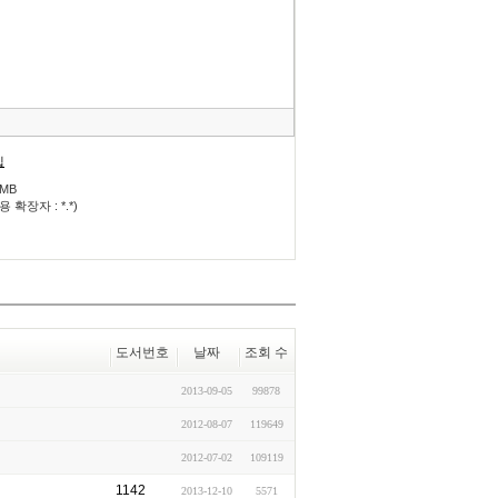
모
음
건
너
뛰
기
입
0MB
 확장자 : *.*)
도서번호
날짜
조회 수
2013-09-05
99878
2012-08-07
119649
2012-07-02
109119
1142
2013-12-10
5571