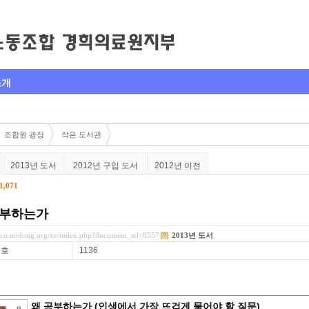
소개
조합원 광장
작은 도서관
2013년 도서
2012년 구입 도서
2012년 이전
1,071
공부하는가
mcu.nodong.org/xe/index.php?document_srl=8557
2013년 도서
번호
1136
왜 공부하는가 (인생에서 가장 뜨겁게 물어야 할 질문)