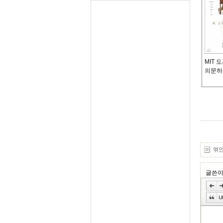
MIT
의문하고
엮인글
글쓴