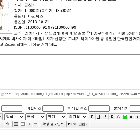
저자 : 김진애
정가 : 15000원 (할인가 : 13500원)
출판사 : 다산북스
출간일 : 2013. 10. 21
ISBN : 1130600491 9791130600499
요약 : 인생에서 가장 뜨겁게 물어야 할 질문『왜 공부하는가』. 서울 공대의
 도시계획 박사이자 미《타임》지가 선정한 ‘21세기 리더 100인’중 유일한 한국인인 
 스스로 답해온 과정을 거쳐 ‘왜...
 주소 : http://kmcu.nodong.org/xe/index.php?mid=kmcu_04_02&document_srl=8557&act
이
비밀번호
이메일 주소
홈페이지
확장 컴포넌트
HTML 편집기