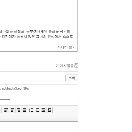
 살아있는 전설로, 공부생태계의 본질을 파악한
저자 김진애가 녹록치 않은 그녀의 인생에서 스스로
자세히 보기
이 게시물을
목록
=trackback&key=39a
»
편
집
도
구