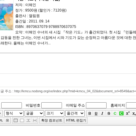
저자 : 이해인
정가 : 9500원 (할인가 : 7120원)
출판사 : 열림원
출간일 : 2011. 09. 14
ISBN : 8970637079 9788970637075
요약 : 이해인 수녀의 새 시집 『작은 기도』가 출간되었다. 첫 시집 『민
 감동을 전한 그녀는, 이번 시집에서 시와 기도가 갖는 순정하고 아름다운 것에 대한 찬
래한다. 올해는 이해인 수녀가...
 주소 : http://kmcu.nodong.org/xe/index.php?mid=kmcu_04_02&document_srl=8549&act
이
비밀번호
이메일 주소
홈페이지
확장 컴포넌트
HTML 편집기