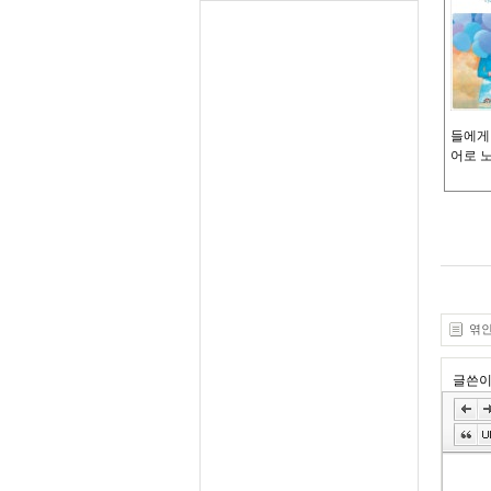
들에게
어로 노
엮인글
글쓴