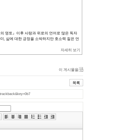
들레의 영토』이후 사랑과 위로의 언어로 많은 독자
미, 삶에 대한 긍정을 소박하지만 호소력 짙은 언
자세히 보기
이 게시물을
목록
=trackback&key=0b7
»
편
집
도
구