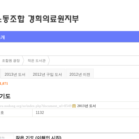
소개
조합원 광장
작은 도서관
2013년 도서
2012년 구입 도서
2012년 이전
1,071
 기도
mcu.nodong.org/xe/index.php?document_srl=8549
2013년 도서
번호
1132
작은 기도 (이해인 시집)