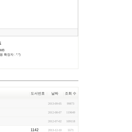
모
음
건
너
뛰
기
입
0MB
 확장자 : *.*)
도서번호
날짜
조회 수
2013-09-05
99873
2012-08-07
119649
2012-07-02
109118
1142
2013-12-10
5571