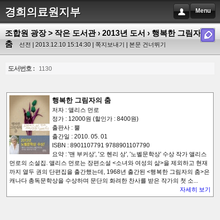
경희의료원지부
Menu
조합원 광장 > 작은 도서관
›
2013년 도서
› 행복한 그림자의
춤
선전 | 2013.12.10 15:14:30 |
쪽지보내기
|
본문 건너뛰기
도서번호 :
1130
행복한 그림자의 춤
저자 : 앨리스 먼로
정가 : 12000원 (할인가 : 8400원)
출판사 : 뿔
출간일 : 2010. 05. 01
ISBN : 8901107791 9788901107790
요약 : '맨 부커상', '오 헨리 상', '노벨문학상' 수상 작가 앨리스
먼로의 소설집. 앨리스 먼로는 장편소설 <소녀와 여성의 삶>을 제외하고 현재
까지 열두 권의 단편집을 출간했는데, 1968년 출간된 <행복한 그림자의 춤>은
캐나다 총독문학상을 수상하며 문단의 화려한 찬사를 받은 작가의 첫 소...
자세히 보기