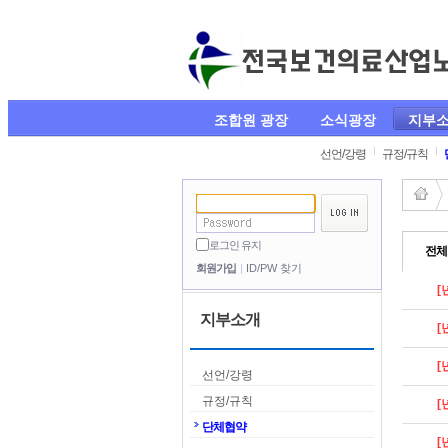
조합원 광장
소식광장
지부
선언/강령
규정/규칙
로그인 유지
전체 
회원가입
ID/PW 찾기
[
지부소개
[
[
선언/강령
규정/규칙
[
단체협약
[